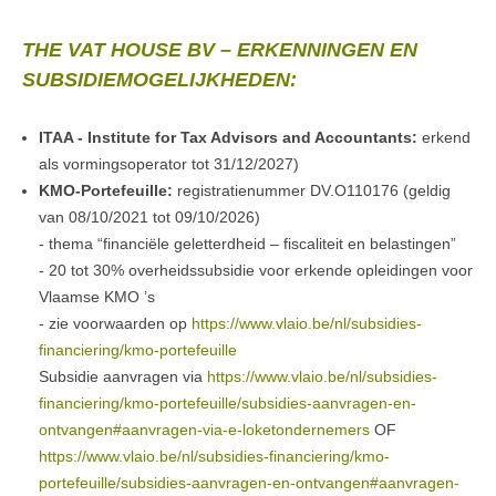
THE VAT HOUSE BV – ERKENNINGEN EN
SUBSIDIEMOGELIJKHEDEN:
ITAA - Institute for Tax Advisors and Accountants:
erkend
als vormingsoperator tot 31/12/2027)
KMO-Portefeuille:
registratienummer DV.O110176 (geldig
van 08/10/2021 tot 09/10/2026)
- thema “financiële geletterdheid – fiscaliteit en belastingen”
- 20 tot 30% overheidssubsidie voor erkende opleidingen voor
Vlaamse KMO ’s
- zie voorwaarden op
https://www.vlaio.be/nl/subsidies-
financiering/kmo-portefeuille
Subsidie aanvragen via
https://www.vlaio.be/nl/subsidies-
financiering/kmo-portefeuille/subsidies-aanvragen-en-
ontvangen#aanvragen-via-e-loketondernemers
OF
https://www.vlaio.be/nl/subsidies-financiering/kmo-
portefeuille/subsidies-aanvragen-en-ontvangen#aanvragen-