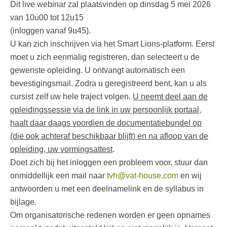
Dit live webinar zal plaatsvinden op dinsdag 5 mei 2026
van 10u00 tot 12u15
(inloggen vanaf 9u45).
U kan zich inschrijven via het Smart Lions-platform. Eerst
moet u zich eenmalig registreren, dan selecteert u de
gewenste opleiding. U ontvangt automatisch een
bevestigingsmail. Zodra u geregistreerd bent, kan u als
cursist zelf uw hele traject volgen.
U neemt deel aan de
opleidingssessie via de link in uw persoonlijk portaal,
haalt daar daags voordien de documentatiebundel op
(die ook achteraf beschikbaar blijft) en na afloop van de
opleiding, uw vormingsattest
.
Doet zich bij het inloggen een probleem voor, stuur dan
onmiddellijk een mail naar
tvh@vat-house.com
en wij
antwoorden u met een deelnamelink en de syllabus in
bijlage.
Om organisatorische redenen worden er geen opnames