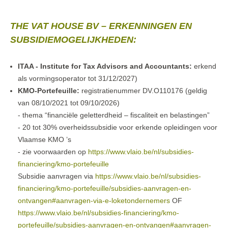
THE VAT HOUSE BV – ERKENNINGEN EN
SUBSIDIEMOGELIJKHEDEN:
ITAA - Institute for Tax Advisors and Accountants:
erkend
als vormingsoperator tot 31/12/2027)
KMO-Portefeuille:
registratienummer DV.O110176 (geldig
van 08/10/2021 tot 09/10/2026)
- thema “financiële geletterdheid – fiscaliteit en belastingen”
- 20 tot 30% overheidssubsidie voor erkende opleidingen voor
Vlaamse KMO ’s
- zie voorwaarden op
https://www.vlaio.be/nl/subsidies-
financiering/kmo-portefeuille
Subsidie aanvragen via
https://www.vlaio.be/nl/subsidies-
financiering/kmo-portefeuille/subsidies-aanvragen-en-
ontvangen#aanvragen-via-e-loketondernemers
OF
https://www.vlaio.be/nl/subsidies-financiering/kmo-
portefeuille/subsidies-aanvragen-en-ontvangen#aanvragen-