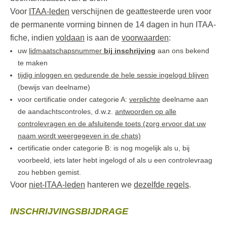
Voor
ITAA-leden
verschijnen de geattesteerde uren voor
de permanente vorming binnen de 14 dagen in hun ITAA-
fiche, indien
voldaan
is aan de
voorwaarden
:
uw
lidmaatschapsnummer
bij inschrijving
aan ons bekend
te maken
tijdig inloggen en gedurende de hele sessie ingelogd blijven
(bewijs van deelname)
voor certificatie onder categorie A:
verplichte
deelname aan
de aandachtscontroles, d.w.z.
antwoorden
op alle
controlevragen en de afsluitende toets (zorg ervoor dat uw
naam wordt weergegeven in de chats)
certificatie onder categorie B: is nog mogelijk als u, bij
voorbeeld, iets later hebt ingelogd of als u een controlevraag
zou hebben gemist.
Voor
niet-ITAA-leden
hanteren we
dezelfde regels
.
INSCHRIJVINGSBIJDRAGE