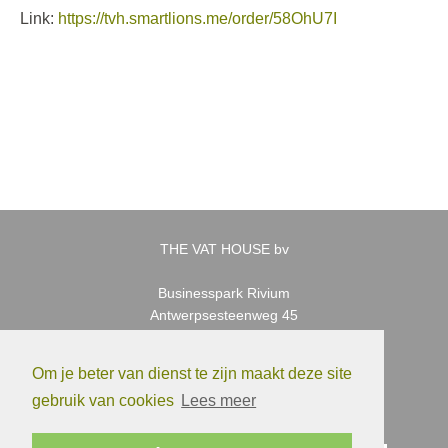
Link:
https://tvh.smartlions.me/order/58OhU7I
THE VAT HOUSE bv
Businesspark Rivium
Antwerpsesteenweg 45
2830 Willebroek – Belgium
Tel. :
+32 (0)3 890 46 90
Om je beter van dienst te zijn maakt deze site
E-mail :
tvh [at] vat-house.com
gebruik van cookies
Lees meer
http://www.vat-house.com/