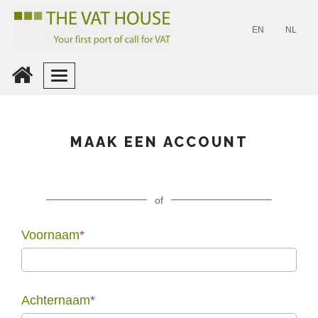
EN
NL
Inloggen
MAAK EEN ACCOUNT
Maak
Een
Account
of
Voornaam
*
Achternaam
*